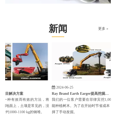
新闻
更多 »
2024-06-25
的项目解决方案
Ray Brand Earth Earger提高挖掘效率5次
要一种有效而有效的方法，将
我们的一位客户需要在菲律宾挖1,000个
驱动到地面上，土壤是常见的，没
能种植树木。为了在开始时节省成本，客
1000-1100 kg的钢堆。
择了手动发掘。