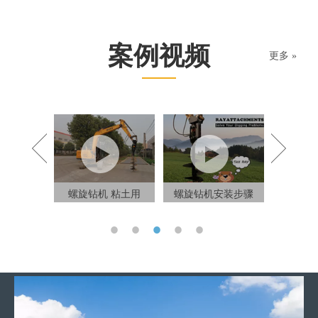
案例视频
更多 »
螺旋钻机
塞俄比亚操
螺旋钻机 粘土用
螺旋钻机安装步骤
频