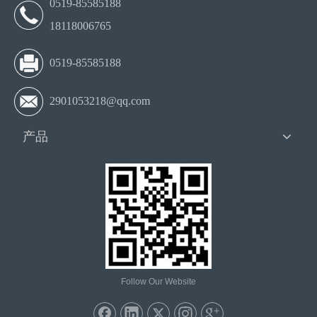
0519-85585188
18118006765
0519-85585188
2901053218@qq.com
产品
Follow Our Website