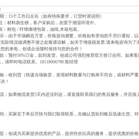
明
日期：15个工作日左右（如有特殊要求，订货时请说明）
 注：材料易生锈，客户采购后，勿置于潮湿环境中。
装：精包 / 纤维缠绕包装，油纸,木箱包装。
情提示：由于市场瞬息万变，价格波动濒繁，价格如有变动恕不另行通知，
实际情况做调整不便之处敬请谅解，如关于增值税发票.请来电咨询为了满
迎您的来电，创成企业随时保持与您的合作！
付款：预付50%订金，款到发货。创成公司强烈推荐双方签订合同。如果
，请即时电话联系。18118006798 陈经理
于运输：收到货（快递当场验货，发现材料数量与订购单不符合，或材料严
解决！
于物流：如果物流发货5天内还没到达，请直接联系我们的售后服务，并且
货时间：买家在下单后尽快与我们取得联系，在确认货款到账后迅速出货。
。
司宗旨：创成为买家提供优质的产品，提供性价比高的服务，提供优惠的价格