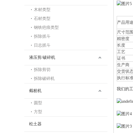
木材类型
石材类型
产品用
钢铁疤痕类型
尺寸范
拆除抓斗
精密度
日志抓斗
长度
工艺
液压剪/破碎机
证书
生产商
拆除剪切
交货状
执行标
拆除破碎机
我们的
截桩机
圆型
方型
松土器