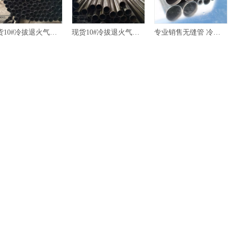
现货10#冷拔退火气压棒精密无缝管
现货10#冷拔退火气压棒无缝管
专业销售无缝管 冷轧合金钢管 规格齐全 品质保证