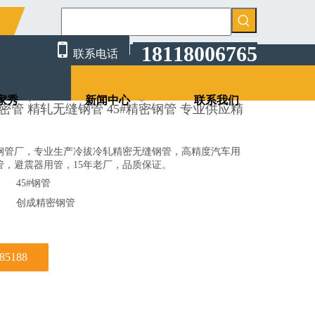
薄壁无缝精密管 精轧无缝钢管 45#精密钢管 专业供应精密管
限公司

18118006765
联系电话
家秀
新闻中心
联系我们
密管 精轧无缝钢管 45#精密钢管 专业供应精
钢管厂，专业生产冷拔冷轧精密无缝钢管，高精度汽车用
管，避震器用管，15年老厂，品质保证。
45#钢管
创成精密钢管
585188