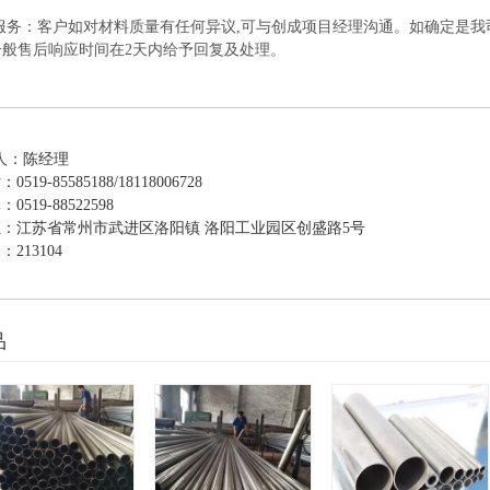
后服务：客户如对材料质量有任何异议,可与创成项目经理沟通。如确定是我
一般售后响应时间在2天内给予回复及处理。
们
人：陈经理
19-85585188/18118006728
519-88522598
：江苏省常州市武进区洛阳镇 洛阳工业园区创盛路5号
213104
品