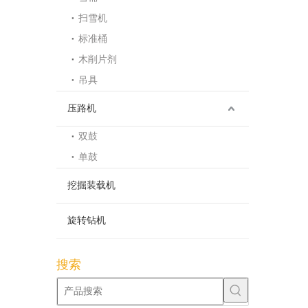
扫雪机
标准桶
木削片剂
吊具
压路机
双鼓
单鼓
挖掘装载机
旋转钻机
搜索