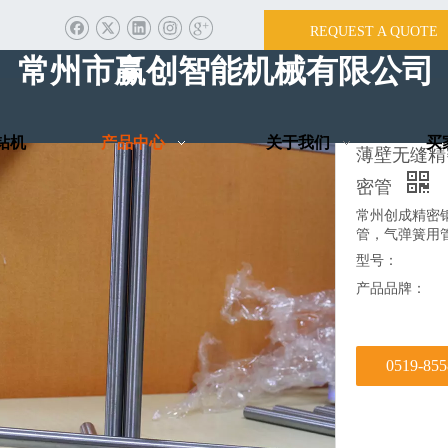
REQUEST A QUOTE
首页
/
产品中心
/
液压泵
/
常州市赢创智能机械有
钻机
产品中心
关于我们
买
薄壁无缝精
密管
常州创成精密
管，气弹簧用
型号：
产品品牌：
0519-85