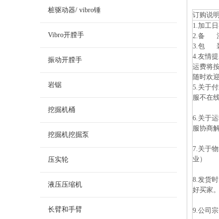
桩驱动器/ vibro锤
订购说
1.加工
Vibro开膛手
2.备
3.包 
4.友
振动开膛手
运费将按
随时欢
岩锯
5.关于
服不在线
挖掘机桶
6.关
服协商
挖掘机挖掘泵
7.关
业）
压实轮
8.发
液压压缩机
好买家
长臂和手臂
9.公