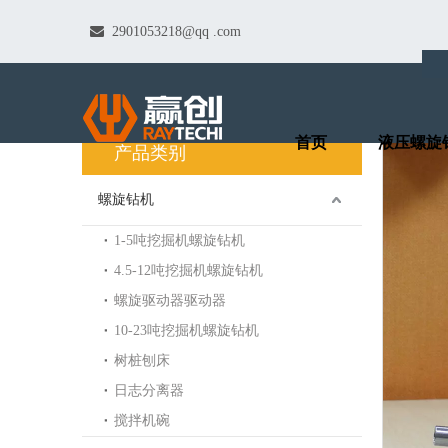

2901053218@qq
.com
产品中心
首页
液压螺旋
产品类别
螺旋钻机
1-5吨挖掘机螺旋钻机
4.5-12吨挖掘机螺旋钻机
螺旋驱动器驱动器
10-23吨挖掘机螺旋钻机
树桩刨床
日志分离器
搅拌机碗