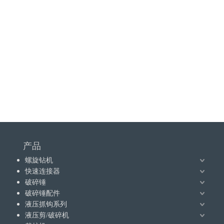
产品
螺旋钻机
快速连接器
破碎锤
破碎锤配件
液压抓钩系列
液压剪/破碎机