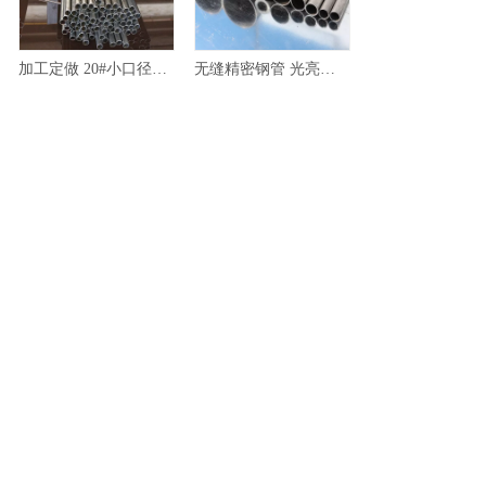
加工定做 20#小口径精密无缝钢管 20#无缝钢管 质量保证
无缝精密钢管 光亮精密20# 45#无缝钢管 小口径精密钢管
精拔钢管专业生产 销售精拔无缝钢管 定做国标精拔钢管