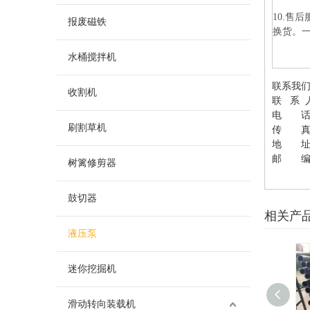
10.售
报废磁铁
换货。
水桶搅拌机
联系我
收割机
联 系 
电 话：05
刷割草机
传 真：0
地 址
邮 编：
树篱修剪器
鼓切器
相关产
液压泵
迷你挖掘机
滑动转向装载机