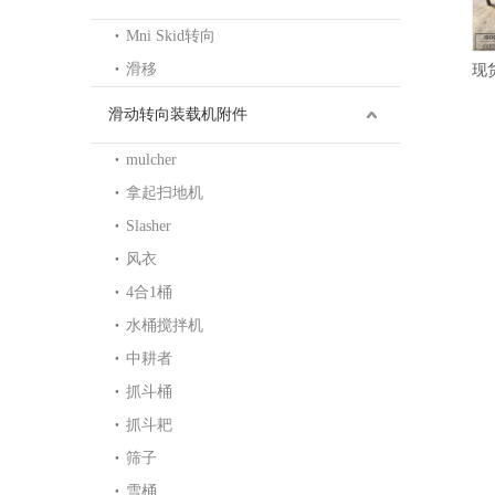
Mni Skid转向
滑移
厂家直销10#冷轧退火减震器精密无缝管
滑动转向装载机附件
mulcher
拿起扫地机
Slasher
风衣
4合1桶
水桶搅拌机
中耕者
抓斗桶
抓斗耙
筛子
雪桶