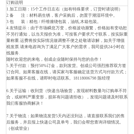
订购说明
1.加工日期：15个工作日左右（如有特殊要求，订货时请说明）
2.备 注：材料易生锈，客户采购后，勿置于潮湿环境中。
3.包 装：精包 / 纤维缠绕包装，油纸,木箱包装。
4.友情提示：由于市场瞬息万变，价格波动濒繁，价格如有变动恕
不另行通知，以当天报价为准，可按客户要求尺寸联系，按实际重
量称重.运费将按实际情况做调整不便之处敬请谅解，如关于增值
税发票.请来电咨询为了满足广大客户的需求，我司提供24小时在
线服务.
随时欢迎您的来电，创成企业随时保持与您的合作！
5.关于付款：预付50%订金，款到发货。创成公司强烈推荐双方签
订合同。如果客服在线，请买家与客服确定送货方式与付款方式；
如果客服不在线，请即时电话联系。18118006798 陈经理
6.关于运输：收到货（快递当场验货，发现材料数量与订购单不符
合，或材料严重变形，损坏有问题请拒收），发现问题请及时联系
我们客服协商解决！
7.关于物流：如果物流发货5天内还没到达，请直接联系我们的售
后服务，并且报上快递公司及单号，我们会帮您查询详细情况。
（创成管业）