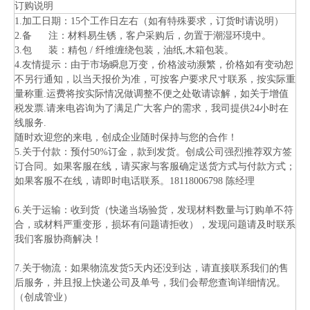
订购说明
1.加工日期：15个工作日左右（如有特殊要求，订货时请说明）
2.备 注：材料易生锈，客户采购后，勿置于潮湿环境中。
3.包 装：精包 / 纤维缠绕包装，油纸,木箱包装。
4.友情提示：由于市场瞬息万变，价格波动濒繁，价格如有变动恕
不另行通知，以当天报价为准，可按客户要求尺寸联系，按实际重
量称重.运费将按实际情况做调整不便之处敬请谅解，如关于增值
税发票.请来电咨询为了满足广大客户的需求，我司提供24小时在
线服务.
随时欢迎您的来电，创成企业随时保持与您的合作！
5.关于付款：预付50%订金，款到发货。创成公司强烈推荐双方签
订合同。如果客服在线，请买家与客服确定送货方式与付款方式；
如果客服不在线，请即时电话联系。18118006798 陈经理
6.关于运输：收到货（快递当场验货，发现材料数量与订购单不符
合，或材料严重变形，损坏有问题请拒收），发现问题请及时联系
我们客服协商解决！
7.关于物流：如果物流发货5天内还没到达，请直接联系我们的售
后服务，并且报上快递公司及单号，我们会帮您查询详细情况。
（创成管业）