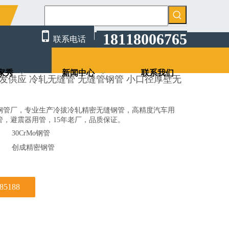
州创成批发供应 冷轧无缝管 无缝管钢管 小口径厚壁无缝管
限公司

18118006765
联系电话
家秀
新闻中心
联系我们
发供应 冷轧无缝管 无缝管钢管 小口径厚壁无
钢管厂，专业生产冷拔冷轧精密无缝钢管，高精度汽车用
管，避震器用管，15年老厂，品质保证。
30CrMo钢管
创成精密钢管
585188