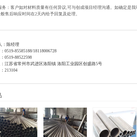
后服务：客户如对材料质量有任何异议,可与创成项目经理沟通。如确定是我
一般售后响应时间在2天内给予回复及处理。
们
人：陈经理
19-85585188/18118006728
519-88522598
：江苏省常州市武进区洛阳镇 洛阳工业园区创盛路5号
213104
品