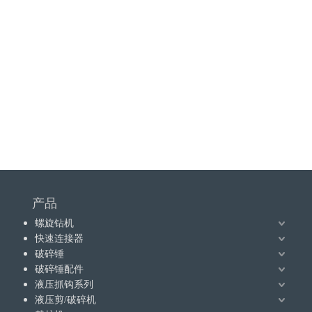
产品
螺旋钻机
快速连接器
破碎锤
破碎锤配件
液压抓钩系列
液压剪/破碎机