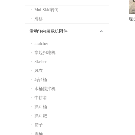
Mni Skid转向
滑移
厂家直销10#冷轧退火减震器精密无缝管
现货10#冷拔退火气压棒精密无缝管
滑动转向装载机附件
mulcher
拿起扫地机
Slasher
风衣
4合1桶
水桶搅拌机
中耕者
抓斗桶
抓斗耙
筛子
雪桶