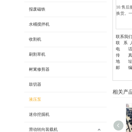
10.售
报废磁铁
换货。
水桶搅拌机
联系我
收割机
联 系 
电 话：05
刷割草机
传 真：0
地 址
邮 编：
树篱修剪器
鼓切器
相关产
液压泵
迷你挖掘机
滑动转向装载机