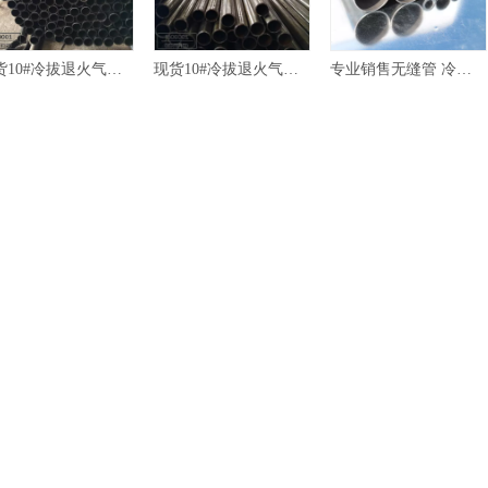
现货10#冷拔退火气压棒无缝管
专业销售无缝管 冷轧合金钢管 规格齐全 品质保证