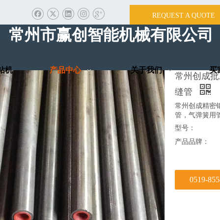
REQUEST A QUOTE
首页
/
产品中心
/
液压泵
/
常
常州市赢创智能机械有
钻机
产品中心
关于我们
买
常州创成批
缝管
常州创成精密
管，气弹簧用
型号：
产品品牌：
0519-85