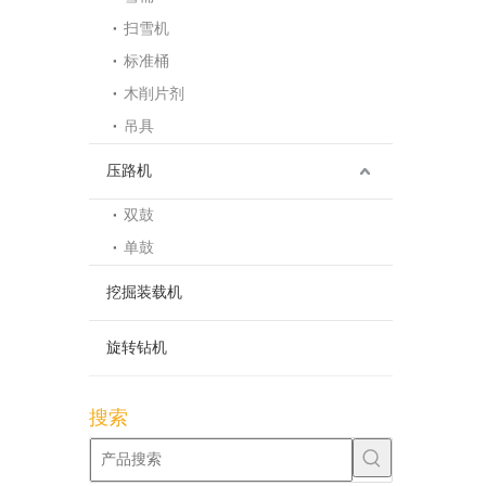
扫雪机
标准桶
木削片剂
吊具
压路机
双鼓
单鼓
挖掘装载机
旋转钻机
搜索