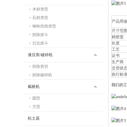
木材类型
石材类型
产品用
钢铁疤痕类型
尺寸范
拆除抓斗
精密度
日志抓斗
长度
工艺
液压剪/破碎机
证书
生产商
拆除剪切
交货状
执行标
拆除破碎机
我们的
截桩机
圆型
方型
松土器