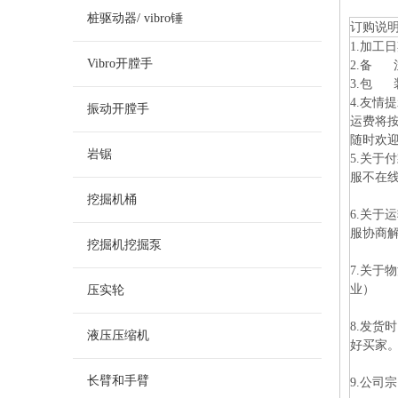
桩驱动器/ vibro锤
订购说
1.加工
Vibro开膛手
2.备
3.包 
4.友
振动开膛手
运费将按
随时欢
岩锯
5.关于
服不在线
挖掘机桶
6.关
服协商
挖掘机挖掘泵
7.关
业）
压实轮
8.发
液压压缩机
好买家
长臂和手臂
9.公