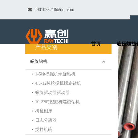

2901053218@qq
.com
产品中心
首页
液压螺旋
产品类别
螺旋钻机
1-5吨挖掘机螺旋钻机
4.5-12吨挖掘机螺旋钻机
螺旋驱动器驱动器
10-23吨挖掘机螺旋钻机
树桩刨床
日志分离器
搅拌机碗