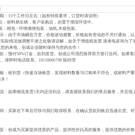
明
日期：15个工作日左右（如有特殊要求，订货时请说明）
 注：材料易生锈，客户采购后，勿置于潮湿环境中。
装：精包 / 纤维缠绕包装，油纸,木箱包装。
情提示：由于市场瞬息万变，价格波动濒繁，价格如有变动恕不另行通知，
实际情况做调整不便之处敬请谅解，如关于增值税发票.请来电咨询为了满
迎您的来电，创成企业随时保持与您的合作！
付款：预付50%订金，款到发货。创成公司强烈推荐双方签订合同。如果
，请即时电话联系。18118006798 陈经理
于运输：收到货（快递当场验货，发现材料数量与订购单不符合，或材料严
解决！
于物流：如果物流发货5天内还没到达，请直接联系我们的售后服务，并且
货时间：买家在下单后尽快与我们取得联系，在确认货款到账后迅速出货。
。
司宗旨：创成为买家提供优质的产品，提供性价比高的服务，提供优惠的价格