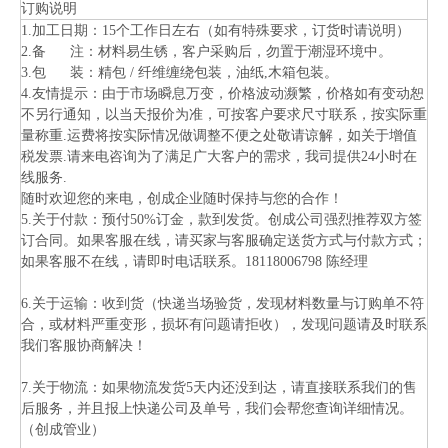
订购说明
1.加工日期：15个工作日左右（如有特殊要求，订货时请说明）
2.备 注：材料易生锈，客户采购后，勿置于潮湿环境中。
3.包 装：精包 / 纤维缠绕包装，油纸,木箱包装。
4.友情提示：由于市场瞬息万变，价格波动濒繁，价格如有变动恕
不另行通知，以当天报价为准，可按客户要求尺寸联系，按实际重
量称重.运费将按实际情况做调整不便之处敬请谅解，如关于增值
税发票.请来电咨询为了满足广大客户的需求，我司提供24小时在
线服务.
随时欢迎您的来电，创成企业随时保持与您的合作！
5.关于付款：预付50%订金，款到发货。创成公司强烈推荐双方签
订合同。如果客服在线，请买家与客服确定送货方式与付款方式；
如果客服不在线，请即时电话联系。18118006798 陈经理
6.关于运输：收到货（快递当场验货，发现材料数量与订购单不符
合，或材料严重变形，损坏有问题请拒收），发现问题请及时联系
我们客服协商解决！
7.关于物流：如果物流发货5天内还没到达，请直接联系我们的售
后服务，并且报上快递公司及单号，我们会帮您查询详细情况。
（创成管业）