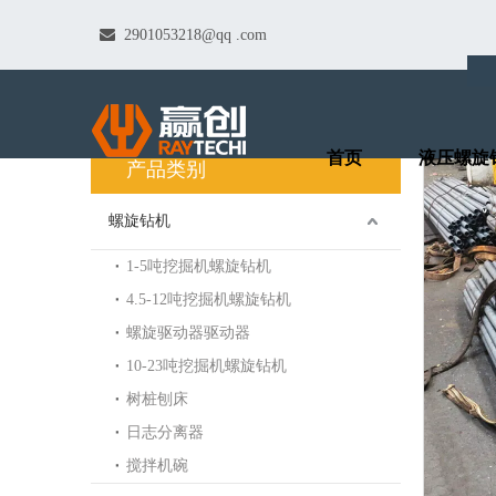

2901053218@qq
.com
产品中心
首页
液压螺旋
产品类别
螺旋钻机
1-5吨挖掘机螺旋钻机
4.5-12吨挖掘机螺旋钻机
螺旋驱动器驱动器
10-23吨挖掘机螺旋钻机
树桩刨床
日志分离器
搅拌机碗