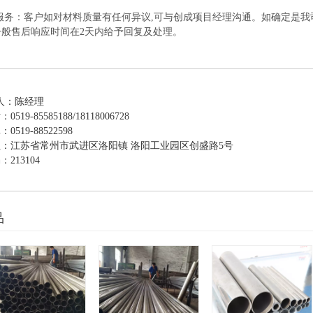
后服务：客户如对材料质量有任何异议,可与创成项目经理沟通。如确定是我
一般售后响应时间在2天内给予回复及处理。
们
人：陈经理
19-85585188/18118006728
519-88522598
：江苏省常州市武进区洛阳镇 洛阳工业园区创盛路5号
213104
品