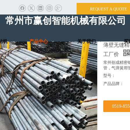
REQUEST A QUOTE
首页
/
产品中心
/
液压泵
/
薄壁
常州市赢创智能机械有
钻机
产品中心
关于我们
买
薄壁无缝精密
工厂价
常州创成精密
管，气弹簧用
型号：
产品品牌：
0519-85