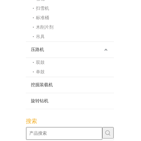
扫雪机
标准桶
木削片剂
吊具
压路机
双鼓
单鼓
挖掘装载机
旋转钻机
搜索