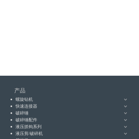
产品
螺旋钻机
快速连接器
破碎锤
破碎锤配件
液压抓钩系列
液压剪/破碎机