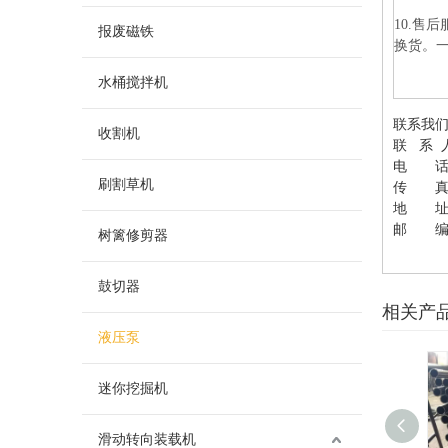
10.售
报废磁铁
换货。
水桶搅拌机
联系我
收割机
联 系 
电 话：05
刷割草机
传 真：0
地 址
邮 编：
树篱修剪器
鼓切器
相关产
液压泵
迷你挖掘机
滑动转向装载机