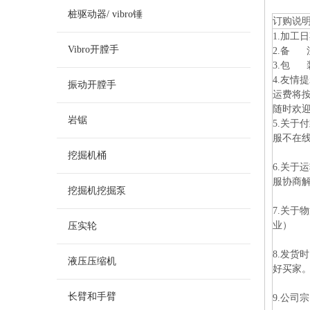
桩驱动器/ vibro锤
订购说
1.加工
Vibro开膛手
2.备
3.包 
4.友
振动开膛手
运费将按
随时欢
岩锯
5.关于
服不在线
挖掘机桶
6.关
服协商
挖掘机挖掘泵
7.关
业）
压实轮
8.发
液压压缩机
好买家
长臂和手臂
9.公