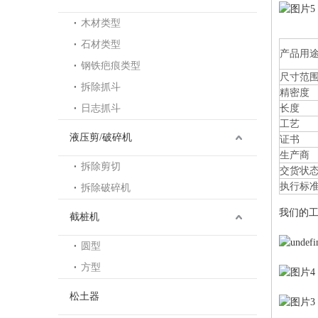
木材类型
石材类型
产品用
钢铁疤痕类型
尺寸范
拆除抓斗
精密度
日志抓斗
长度
工艺
液压剪/破碎机
证书
生产商
拆除剪切
交货状
执行标
拆除破碎机
我们的
截桩机
圆型
方型
松土器