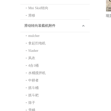
Mni Skid转向
滑移
厂家直销10#冷轧退火减震器精密无缝管
滑动转向装载机附件
mulcher
拿起扫地机
Slasher
风衣
4合1桶
水桶搅拌机
中耕者
抓斗桶
抓斗耙
筛子
雪桶