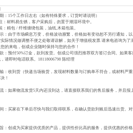
明
日期：15个工作日左右（如有特殊要求，订货时请说明）
 注：材料易生锈，客户采购后，勿置于潮湿环境中。
装：精包 / 纤维缠绕包装，油纸,木箱包装。
情提示：由于市场瞬息万变，价格波动濒繁，价格如有变动恕不另行通知，
实际情况做调整不便之处敬请谅解，如关于增值税发票.请来电咨询为了满
迎您的来电，创成企业随时保持与您的合作！
付款：预付50%订金，款到发货。创成公司强烈推荐双方签订合同。如果
，请即时电话联系。18118006798 陈经理
于运输：收到货（快递当场验货，发现材料数量与订购单不符合，或材料严
解决！
于物流：如果物流发货5天内还没到达，请直接联系我们的售后服务，并且
货时间：买家在下单后尽快与我们取得联系，在确认货款到账后迅速出货。
。
司宗旨：创成为买家提供优质的产品，提供性价比高的服务，提供优惠的价格