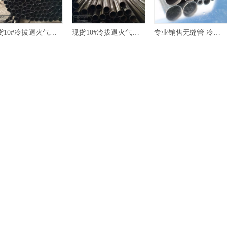
现货10#冷拔退火气压棒精密无缝管
现货10#冷拔退火气压棒无缝管
专业销售无缝管 冷轧合金钢管 规格齐全 品质保证