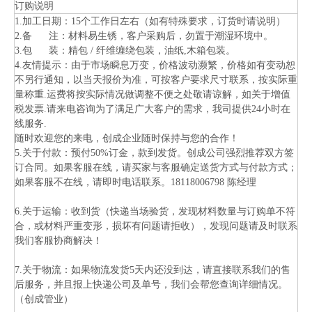
订购说明
1.加工日期：15个工作日左右（如有特殊要求，订货时请说明）
2.备 注：材料易生锈，客户采购后，勿置于潮湿环境中。
3.包 装：精包 / 纤维缠绕包装，油纸,木箱包装。
4.友情提示：由于市场瞬息万变，价格波动濒繁，价格如有变动恕
不另行通知，以当天报价为准，可按客户要求尺寸联系，按实际重
量称重.运费将按实际情况做调整不便之处敬请谅解，如关于增值
税发票.请来电咨询为了满足广大客户的需求，我司提供24小时在
线服务.
随时欢迎您的来电，创成企业随时保持与您的合作！
5.关于付款：预付50%订金，款到发货。创成公司强烈推荐双方签
订合同。如果客服在线，请买家与客服确定送货方式与付款方式；
如果客服不在线，请即时电话联系。18118006798 陈经理
6.关于运输：收到货（快递当场验货，发现材料数量与订购单不符
合，或材料严重变形，损坏有问题请拒收），发现问题请及时联系
我们客服协商解决！
7.关于物流：如果物流发货5天内还没到达，请直接联系我们的售
后服务，并且报上快递公司及单号，我们会帮您查询详细情况。
（创成管业）