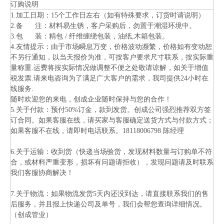
订购说明
1.加工日期：15个工作日左右（如有特殊要求，订货时请说明）
2.备 注：材料易生锈，客户采购后，勿置于潮湿环境中。
3.包 装：精包 / 纤维缠绕包装，油纸,木箱包装。
4.友情提示：由于市场瞬息万变，价格波动濒繁，价格如有变动恕
不另行通知，以当天报价为准，可按客户要求尺寸联系，按实际重
量称重.运费将按实际情况做调整不便之处敬请谅解，如关于增值
税发票.请来电咨询为了满足广大客户的需求，我司提供24小时在
线服务.
随时欢迎您的来电，创成企业随时保持与您的合作！
5.关于付款：预付50%订金，款到发货。创成公司强烈推荐双方签
订合同。如果客服在线，请买家与客服确定送货方式与付款方式；
如果客服不在线，请即时电话联系。18118006798 陈经理
6.关于运输：收到货（快递当场验货，发现材料数量与订购单不符
合，或材料严重变形，损坏有问题请拒收），发现问题请及时联系
我们客服协商解决！
7.关于物流：如果物流发货5天内还没到达，请直接联系我们的售
后服务，并且报上快递公司及单号，我们会帮您查询详细情况。
（创成管业）